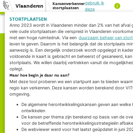
gebruik ik
Kansenverkenner
Vlaanderen
stortplaatsen
deze
applicatie?
STORTPLAATSEN
STORTPLAATSEN
Anno 2023 wordt in Vlaanderen minder dan 2% van het afval ge
ACTIEVE LAGEN
Algemene
vele oude stortplaatsen die verspreid in Vlaanderen voorkomen.
herontwikkelingskansen
Hoogste potentieel
met een hoge ruimtedruk. Via een
duurzaam beheer van stort
leven te geven. Daarom is het belangrijk dat de stortplaats min
Wonen
Stortplaatsen
aanwezig is. Een dergelijk onderzoek wordt opgelegd in kade
Industrie
voldoende in kaart is gebracht en beheerst of gesaneerd, k
stortplaats. We willen daarbij vertrekken vanuit de mogelijkhe
Handel
oplegt.
en
Maar hoe begin je daar nu aan?
diensten
Met deze tool proberen we een startpunt aan te bieden waar
Landbouw
regio kan verkennen. Deze kansen worden berekend door VITO,
Natuur
omgeving.
Recreatie
De algemene herontwikkelingskansen geven aan welke la
Hoogste
ontwikkelen
potentieel
De kansen per thema zijn berekend op basis van de ove
Kansen
voor de betreffende herontwikkelingsstrategieën afbak
De webviewer werd voor het laatst geüpdatet in juni 20
voor
E