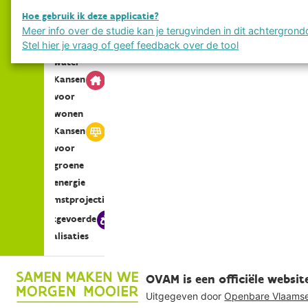
natuur
Hoe gebruik ik deze applicatie?
te
Kansen
Meer info over de studie kan je terugvinden in dit achtergro
ieel
voor
Stel hier je vraag of geef feedback over de tool
gste
water
tieel
Kansen
voor
ustrie
ndbouw
wonen
uur
Kansen
reatie
voor
nen
groene
plaatsen
energie
Toekomstprojecties
Uitgevoerde
realisaties
MapLibre
OVAM is een officiële websi
Uitgegeven door
Openbare Vlaamse